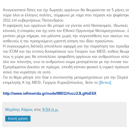
Αναγκαστικοί δότες και όχι δωρητές οργάνων θα θεωρούνται σε 5 μήνες α
τώρα όλοι οι έλληνες πολίτες, σύμφωνα με νόμο που πέρασε και ψηφίστηκ
2011 επί κυβερνήσεως Παπανδρέου
Η αφαίρεση των οργάνων θα μπορεί να γίνεται από Νοσοκομεία, Ιδιωτικές
κλινικές ή εταιρείες και όχι από τον Εθνικό Οργανισμό Μεταμοσχεύσεων,
γινόταν μέχρι σήμερα, και μάλιστα χωρίς την συγκατάθεση των οικείων το
ασθενούς ή την προηγούμενη γραπτή αίτηση του ιδίου προσώπου.
Η συγκεκριμένη διάταξη αποτέλεσε αφορμή για την παραίτηση του προεδρ
του ΕΟΜ και την έντονη δυσαρέσκεια των Γιατρών των ΜΕΘ, καθώς θεωρ
πως η χώρα μας θα αποτελέσει τροφοδότη οργάνων και ανθρωπίνων ιστώ
όλο τον πλανήτη, ενώ το ανθρώπινο σώμα μετατρέπεται με την έννοια του
Εμπράγματου Δικαίου σε πράγμα, επειδή κάποιο φυσικό ή νομικό πρόσω
ασκεί πια κυριότητα σε αυτό.
Για το θέμα μίλησε στο Star ο συντονιστής μεταμοσχεύσεων για την Στερεά
επιμελητής Α΄της ΜΕΘ, Γιώργος Κυριαζόπουλος, δείτε το
[βίντεο].
http://www.iefimerida.gr/node/88011#ixzz2JLgHxE6X
Μιχάλης Κάρος
στις
9:54 π.μ.
Κοινή χρήση